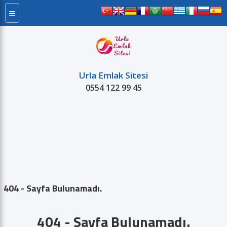
≡
Urla Emlak Sitesi
0554 122 99 45
Satılık
Kiralık
Projeler
Kurum
404 - Sayfa Bulunamadı.
404 - Sayfa Bulunamadı.