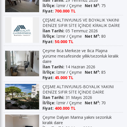
İlan Tarihi:
29 Temmuz 2026
İl/İlçe:
İzmir / Çeşme
Net M²:
75
Fiyat:
700.000 TL
ÇEŞME ALTINYUNUS VE BOYALIK YAKINI
DENİZE SIFIR SİTE İÇİNDE KİRALIK DAİRE
İlan Tarihi:
05 Temmuz 2026
İl/İlçe:
İzmir / Çeşme
Net M²:
80
Fiyat:
50.000 TL
Çeşme Ilıca Merkeze ve Ilıca Plajına
yürüme mesafesinde yıllık/sezonluk kiralık
daire
İlan Tarihi:
14 Haziran 2026
İl/İlçe:
İzmir / Çeşme
Net M²:
85
Fiyat:
45.000 TL
ÇEŞME ALTINYUNUS-BOYALIK YAKINI
DENİZE SIFIR SİTE İÇİNDE DAİRE
İlan Tarihi:
31 Mayıs 2026
İl/İlçe:
İzmir / Çeşme
Net M²:
70
Fiyat:
400.000 TL
Çeşme Dalyan Marina yakını sezonluk
kiralık daire