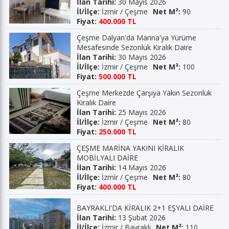
İlan Tarihi:
30 Mayıs 2026
İl/İlçe:
İzmir / Çeşme
Net M²:
90
Fiyat:
400.000 TL
Çeşme Dalyan'da Marina'ya Yürüme
Mesafesinde Sezonluk Kiralık Daire
İlan Tarihi:
30 Mayıs 2026
İl/İlçe:
İzmir / Çeşme
Net M²:
100
Fiyat:
500.000 TL
Çeşme Merkezde Çarşıya Yakın Sezonluk
Kiralık Daire
İlan Tarihi:
25 Mayıs 2026
İl/İlçe:
İzmir / Çeşme
Net M²:
80
Fiyat:
250.000 TL
ÇEŞME MARİNA YAKINI KİRALIK
MOBİLYALI DAİRE
İlan Tarihi:
14 Mayıs 2026
İl/İlçe:
İzmir / Çeşme
Net M²:
80
Fiyat:
400.000 TL
BAYRAKLI'DA KİRALIK 2+1 EŞYALI DAİRE
İlan Tarihi:
13 Şubat 2026
İl/İlçe:
İzmir / Bayraklı
Net M²:
110