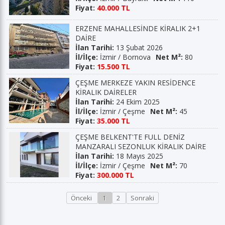
Fiyat:
40.000 TL
ERZENE MAHALLESİNDE KİRALIK 2+1
DAİRE
İlan Tarihi:
13 Şubat 2026
İl/İlçe:
İzmir / Bornova
Net M²:
80
Fiyat:
15.500 TL
ÇEŞME MERKEZE YAKIN RESİDENCE
KİRALIK DAİRELER
İlan Tarihi:
24 Ekim 2025
İl/İlçe:
İzmir / Çeşme
Net M²:
45
Fiyat:
35.000 TL
ÇEŞME BELKENT'TE FULL DENİZ
MANZARALI SEZONLUK KİRALIK DAİRE
İlan Tarihi:
18 Mayıs 2025
İl/İlçe:
İzmir / Çeşme
Net M²:
70
Fiyat:
300.000 TL
Önceki
1
2
Sonraki