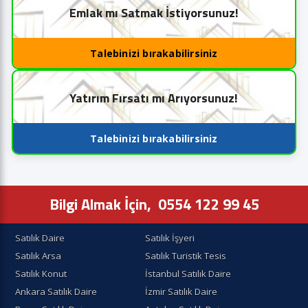
Emlak mı Satmak İstiyorsunuz!
Talebinizi bırakabilirsiniz
Yatırım Fırsatı mı Arıyorsunuz!
Talebinizi bırakabilirsiniz
Bilgi Almak İçin,
0554 122 99 45
Satılık Daire
Satılık İşyeri
Satılık Arsa
Satılık Turistik Tesis
Satılık Konut
İstanbul Satılık Daire
Ankara Satılık Daire
İzmir Satılık Daire