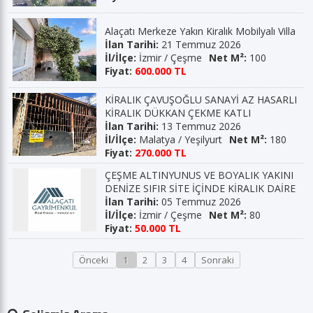
Alaçatı Merkeze Yakın Kiralık Mobilyalı Villa
İlan Tarihi:
21 Temmuz 2026
İl/İlçe:
İzmir / Çeşme
Net M²:
100
Fiyat:
600.000 TL
KİRALIK ÇAVUŞOĞLU SANAYİ AZ HASARLI
KİRALIK DÜKKAN ÇEKME KATLI
İlan Tarihi:
13 Temmuz 2026
İl/İlçe:
Malatya / Yeşilyurt
Net M²:
180
Fiyat:
270.000 TL
ÇEŞME ALTINYUNUS VE BOYALIK YAKINI
DENİZE SIFIR SİTE İÇİNDE KİRALIK DAİRE
İlan Tarihi:
05 Temmuz 2026
İl/İlçe:
İzmir / Çeşme
Net M²:
80
Fiyat:
50.000 TL
Önceki
1
2
3
4
Sonraki