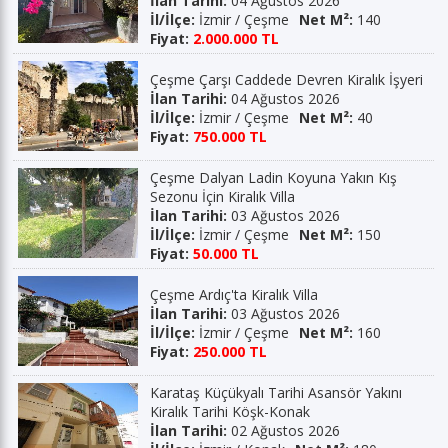
İlan Tarihi:
04 Ağustos 2026
İl/İlçe:
İzmir / Çeşme
Net M²:
140
Fiyat:
2.000.000 TL
Çeşme Çarşı Caddede Devren Kiralık İşyeri
İlan Tarihi:
04 Ağustos 2026
İl/İlçe:
İzmir / Çeşme
Net M²:
40
Fiyat:
750.000 TL
Çeşme Dalyan Ladin Koyuna Yakın Kış
Sezonu İçin Kiralık Villa
İlan Tarihi:
03 Ağustos 2026
İl/İlçe:
İzmir / Çeşme
Net M²:
150
Fiyat:
50.000 TL
Çeşme Ardıç'ta Kiralık Villa
İlan Tarihi:
03 Ağustos 2026
İl/İlçe:
İzmir / Çeşme
Net M²:
160
Fiyat:
250.000 TL
Karataş Küçükyalı Tarihi Asansör Yakını
Kiralık Tarihi Köşk-Konak
İlan Tarihi:
02 Ağustos 2026