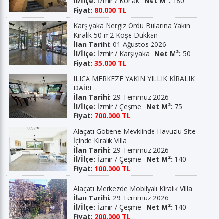
İl/İlçe:
İzmir / Konak
Net M²:
180
Fiyat:
80.000 TL
Karşıyaka Nergiz Ordu Bularına Yakın
Kiralık 50 m2 Köşe Dükkan
İlan Tarihi:
01 Ağustos 2026
İl/İlçe:
İzmir / Karşıyaka
Net M²:
50
Fiyat:
35.000 TL
ILICA MERKEZE YAKIN YILLIK KİRALIK
DAİRE.
İlan Tarihi:
29 Temmuz 2026
İl/İlçe:
İzmir / Çeşme
Net M²:
75
Fiyat:
700.000 TL
Alaçatı Göbene Mevkiinde Havuzlu Site
İçinde Kiralık Villa
İlan Tarihi:
29 Temmuz 2026
İl/İlçe:
İzmir / Çeşme
Net M²:
140
Fiyat:
100.000 TL
Alaçatı Merkezde Mobilyalı Kiralık Villa
İlan Tarihi:
29 Temmuz 2026
İl/İlçe:
İzmir / Çeşme
Net M²:
140
Fiyat:
200.000 TL