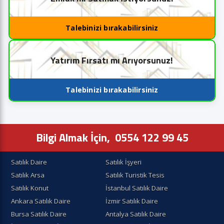
Talebinizi bırakabilirsiniz
Yatırım Fırsatı mı Arıyorsunuz!
Talebinizi bırakabilirsiniz
Bilgi Almak İçin,
0554 122 99 45
Satılık Daire
Satılık İşyeri
Satılık Arsa
Satılık Turistik Tesis
Satılık Konut
İstanbul Satılık Daire
Ankara Satılık Daire
İzmir Satılık Daire
Bursa Satılık Daire
Antalya Satılık Daire